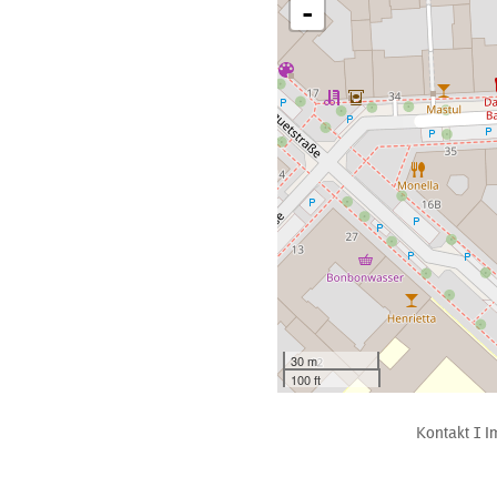
-
30 m
100 ft
Kontakt
Ι
I