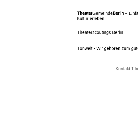
Theater
Gemeinde
Berlin
– Einf
Kultur erleben
Theaterscoutings Berlin
Tonwelt - Wir gehören zum gu
Kontakt
Ι
I