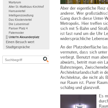
Martyrum
Alter St.-Matthäus-Kirchhof
Aber der eigentliche Reiz 
Hansaviertel
anderer. Wer großstädtisc
Intelligenzsiedlung
Gang durch diese Unter-W
Das Klosterviertel
Metropolis. Hier treffen s
Die Luiseninsel
sich mit S-Bahn und Stra
Pariser Platz 4
Paternoster
ist fast rund um die Uhr L
Unter'm Alexanderplatz
widersprüchliche Lebensw
Einen Besuch wert
An der Platzoberfläche la
Stadtgespräche
vermuten, dass sich unter
verbirgt. Benutzt man abe
abwärts, betritt man ein 
Bahnsteigen, Zwischeneben
Architekturlandschaft in 
Architektur, die nicht als 
nur Raum ist. Purer Raum.
schäbig und glanzvoll.
Es m
durch
Raum