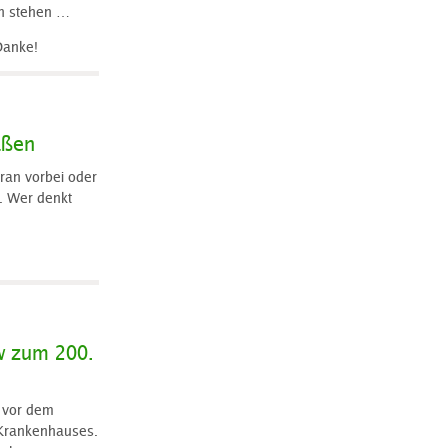
in stehen …
Danke!
aßen
aran vorbei oder
. Wer denkt
ow zum 200.
 vor dem
Krankenhauses.