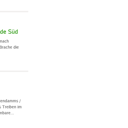
lde Süd
 nach
Brache die
stendamms /
s Treiben im
nbare...