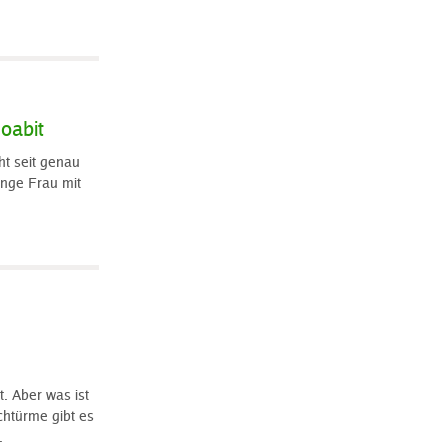
oabit
ht seit genau
unge Frau mit
m
. Aber was ist
htürme gibt es
.