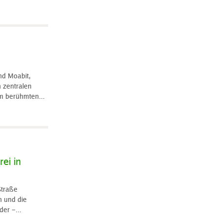
nd Moabit,
n zentralen
m berühmten...
ei in
Straße
n und die
der –...