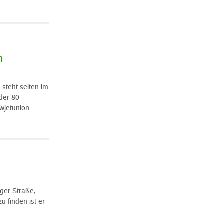
n
steht selten im
der 80
jetunion...
ger Straße,
u finden ist er