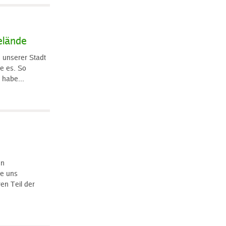
elände
n unserer Stadt
e es. So
 habe...
en
ne uns
ren Teil der