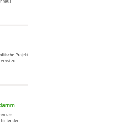
enhaus
litische Projekt
 ernst zu
..
endamm
en die
hinter der