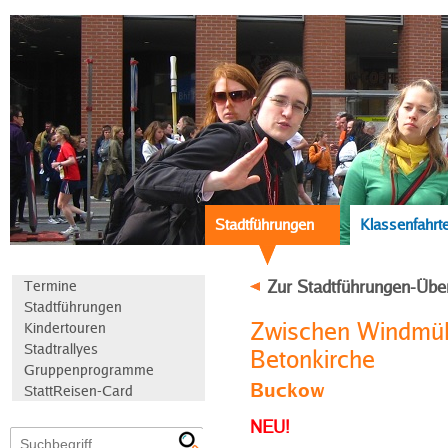
Stadtführungen
Klassenfahrt
Zur Stadtführungen-Übe
Termine
Stadtführungen
Zwischen Windmühl
Kindertouren
Stadtrallyes
Betonkirche
Gruppenprogramme
Buckow
StattReisen-Card
NEU!