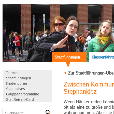
Stadtführungen
Klassenfahrt
Zur Stadtführungen-Übe
Termine
Stadtführungen
Zwischen Kommune
Kindertouren
Stadtrallyes
Stephankiez
Gruppenprogramme
StattReisen-Card
Wenn Häuser reden könnte
oft als eine zu große und l
wahrgenommen. Aber sie 