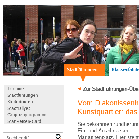
Stadtführungen
Klassenfahrt
Zur Stadtführungen-Übe
Termine
Stadtführungen
Vom Diakonissenha
Kindertouren
Stadtrallyes
Kunstquartier: das
Gruppenprogramme
StattReisen-Card
Sie bekommen rundherum
Ein- und Ausblicke am
Mariannenplatz. Hier steht