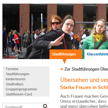
Stadtführungen
Klassenfahrt
Zur Stadtführungen-Übe
Termine
Stadtführungen
Übersehen und ve
Kindertouren
Stadtrallyes
Starke Frauen in Sch
Gruppenprogramme
StattReisen-Card
Auch Frauen machen Gesc
Umso erstaunlicher, dass 
und meist übersehen befi