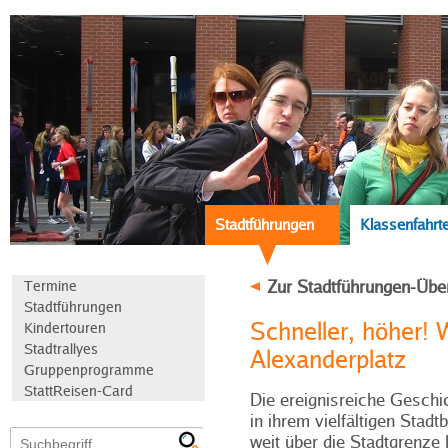
Stadtführungen
Klassenfahrt
Zur Stadtführungen-Übe
Termine
Stadtführungen
Schneller, höher! 
Kindertouren
Stadtrallyes
Alexanderplatz
Gruppenprogramme
StattReisen-Card
Die ereignisreiche Geschic
in ihrem vielfältigen Stadt
weit über die Stadtgrenze