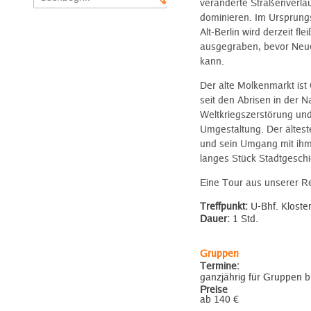
veränderte Straßenverlä
dominieren. Im Ursprung
Alt-Berlin wird derzeit flei
ausgegraben, bevor Neu
kann.
Der alte Molkenmarkt ist
seit den Abrisen in der Na
Weltkriegszerstörung un
Umgestaltung. Der älteste
und sein Umgang mit ihm
langes Stück Stadtgeschi
Eine Tour aus unserer Re
Treffpunkt:
U-Bhf. Kloste
Dauer:
1 Std.
Gruppen
Termine:
ganzjährig für Gruppen 
Preise
ab 140 €