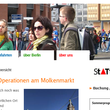
fahrten
über Berlin
über uns
ersicht
Operationen am Molkenmarkt
Buchung /
ich noch was
rtlichen Ort
und