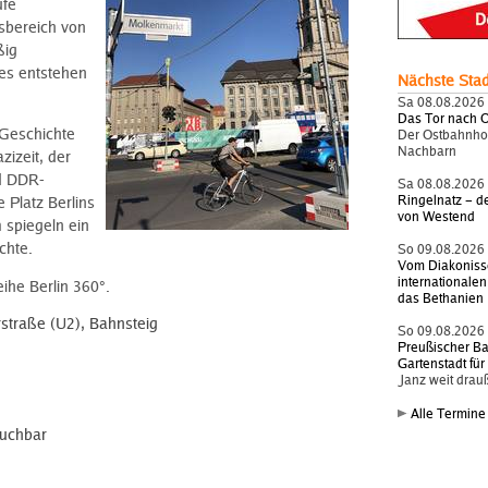
ufe
sbereich von
ßig
es entstehen
Nächste Sta
Sa 08.08.2026
Das Tor nach 
 Geschichte
Der Ostbahnhof
Nachbarn
zizeit, der
d DDR-
Sa 08.08.2026
Ringelnatz – d
 Platz Berlins
von Westend
 spiegeln ein
chte.
So 09.08.2026
Vom Diakonis
internationalen
ihe Berlin 360°.
das Bethanien
rstraße (U2), Bahnsteig
So 09.08.2026
Preußischer B
Gartenstadt fü
Janz weit drau
Alle Termine
buchbar