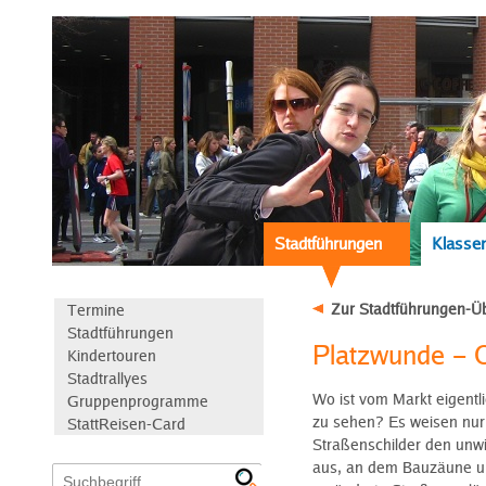
Stadtführungen
Klassen
Zur Stadtführungen-Üb
Termine
Stadtführungen
Platzwunde – 
Kindertouren
Stadtrallyes
Wo ist vom Markt eigentl
Gruppenprogramme
zu sehen? Es weisen nur
StattReisen-Card
Straßenschilder den unwi
aus, an dem Bauzäune 