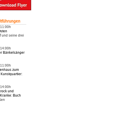
dtführungen
 11:00h
Osten
 und seine drei
 14:00h
er Bänkelsänger
 11:00h
senhaus zum
 Kunstquartier:
 14:00h
arock und
r Kranke: Buch
ßen