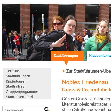
Stadtführungen
Klassenfahrt
Zur Stadtführungen-Übe
Termine
Stadtführungen
Nobles Friedenau
Kindertouren
Stadtrallyes
Grass & Co. und die l
Gruppenprogramme
StattReisen-Card
Günter Grass ist nicht der
Literaturnobelpreisträger, 
stillen Straßen gewohnt ha