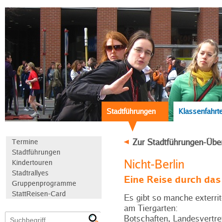
Stadtführungen
Klassenfahrt
Zur Stadtführungen-Übe
Termine
Stadtführungen
Nicht-Berlin
Kindertouren
Stadtrallyes
Eine Reise durch das 
Gruppenprogramme
StattReisen-Card
Es gibt so manche exterrit
am Tiergarten:
Botschaften, Landesvertr