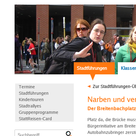
Stadtführungen
Klassen
Zur Stadtführungen-Üb
Termine
Stadtführungen
Narben und ve
Kindertouren
Stadtrallyes
Der Breitenbachplat
Gruppenprogramme
StattReisen-Card
Platz da, die Brücke mu
Bürgerinitiative am Brei
Autobahnzubringer zerstö