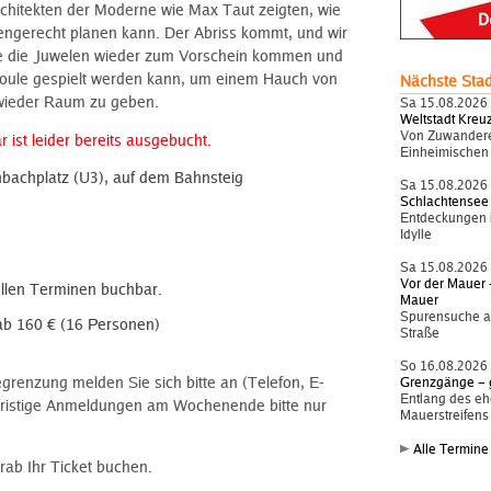
chitekten der Moderne wie Max Taut zeigten, wie
ngerecht planen kann. Der Abriss kommt, und wir
ie die Juwelen wieder zum Vorschein kommen und
 Boule gespielt werden kann, um einem Hauch von
Nächste Sta
wieder Raum zu geben.
Sa 15.08.2026
Weltstadt Kreu
Von Zuwandere
 ist leider bereits ausgebucht.
Einheimischen
nbachplatz (U3), auf dem Bahnsteig
Sa 15.08.2026
Schlachtensee
Entdeckungen i
Idylle
Sa 15.08.2026
Vor der Mauer –
ellen Terminen buchbar.
Mauer
Spurensuche a
ab 160 € (16 Personen)
Straße
So 16.08.2026
renzung melden Sie sich bitte an (Telefon, E-
Grenzgänge – 
Entlang des e
zfristige Anmeldungen am Wochenende bitte nur
Mauerstreifens
Alle Termine
rab Ihr Ticket buchen.