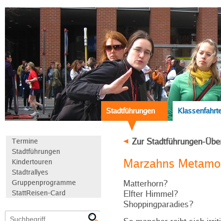
Stadtführungen
Klassenfahrt
Zur Stadtführungen-Übe
Termine
Stadtführungen
Marzahns Metamo
Kindertouren
Stadtrallyes
Gruppenprogramme
Matterhorn?
StattReisen-Card
Elfter Himmel?
Shoppingparadies?