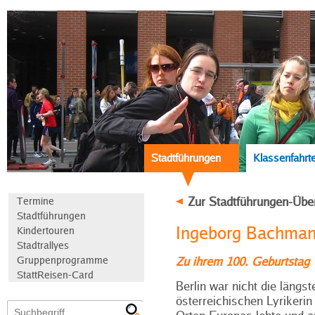
Stadtführungen
Klassenfahrt
Zur Stadtführungen-Übe
Termine
Stadtführungen
Ingeborg Bachmann
Kindertouren
Stadtrallyes
Gruppenprogramme
Zu ihrem 100. Geburtstag
StattReisen-Card
Berlin war nicht die längs
österreichischen Lyrikerin 