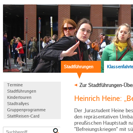
Stadtführungen
Klassenfahrt
Zur Stadtführungen-Übe
Termine
Stadtführungen
Heinrich Heine: „Ber
Kindertouren
Stadtrallyes
Gruppenprogramme
Der Jurastudent Heine bes
StattReisen-Card
den repräsentativen Umba
preußischen Hauptstadt n
"Befreiungskriegen" mit sü