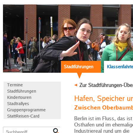
Stadtführungen
Klassenfahrt
Zur Stadtführungen-Übe
Termine
Stadtführungen
Hafen, Speicher u
Kindertouren
Stadtrallyes
Zwischen Oberbaumb
Gruppenprogramme
StattReisen-Card
Berlin ist im Fluss, das is
Osthafen und im ehemalig
Industriereal rund um die