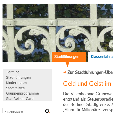
Stadtführungen
Klassenfahrt
Zur Stadtführungen-Übe
Termine
Stadtführungen
Geld und Geist im
Kindertouren
Stadtrallyes
Gruppenprogramme
Die Villenkolonie Grunewa
StattReisen-Card
entstand als Steuerparadi
der Berliner Stadtgrenze. 
„Slum für Millionäre“ versp