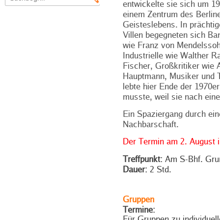
entwickelte sie sich um 1
einem Zentrum des Berlin
Geisteslebens. In prächti
Villen begegneten sich Ba
wie Franz von Mendelssoh
Industrielle wie Walther 
Fischer, Großkritiker wie A
Hauptmann, Musiker und T
lebte hier Ende der 1970er
musste, weil sie nach eine
Ein Spaziergang durch ei
Nachbarschaft.
Der Termin am 2. August is
Treffpunkt:
Am S-Bhf. Grun
Dauer:
2 Std.
Gruppen
Termine:
Für Gruppen zu individuel