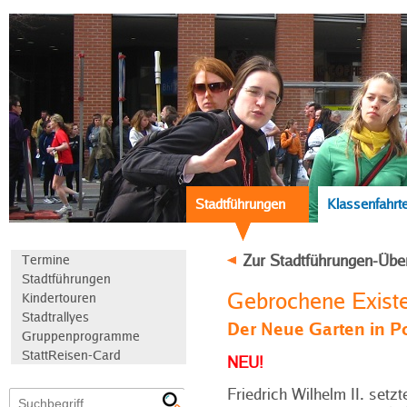
Stadtführungen
Klassenfahrt
Zur Stadtführungen-Übe
Termine
Stadtführungen
Gebrochene Exist
Kindertouren
Stadtrallyes
Der Neue Garten in 
Gruppenprogramme
StattReisen-Card
NEU!
Friedrich Wilhelm II. setzt