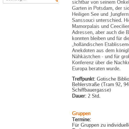
sichtbar von seinem Onkel
Garten in Potsdam, der s
Heiligen See und Jungfer
Sanssouci unterschied. Hi
Mamorpalais und Ceecilien
Adressen, aber auch die B
konnten bleiben und für d
„holländischen Etablissem
Anekdoten aus dem königli
Nähkästchen - und für groß
Konferenz über die Nachk
Europa beraten wurde.
Treffpunkt:
Gotische Bibli
Behlerstraße (Tram 92, 94
Schiffbauergasse)
Dauer:
2 Std.
Gruppen
Termine:
Für Gruppen zu individuel