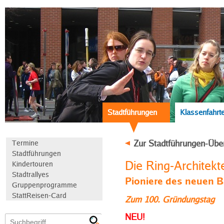
Stadtführungen
Klassenfahrt
Zur Stadtführungen-Übe
Termine
Stadtführungen
Die Ring-Architekt
Kindertouren
Stadtrallyes
Pioniere des neuen 
Gruppenprogramme
StattReisen-Card
Zum 100. Gründungstag
NEU!