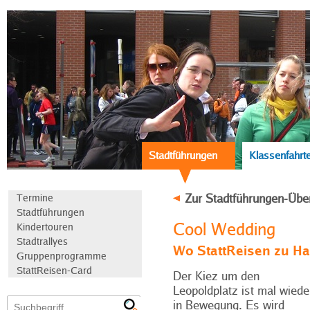
Stadtführungen
Klassenfahrt
Zur Stadtführungen-Übe
Termine
Stadtführungen
Cool Wedding
Kindertouren
Stadtrallyes
Wo StattReisen zu Ha
Gruppenprogramme
StattReisen-Card
Der Kiez um den
Leopoldplatz ist mal wiede
in Bewegung. Es wird