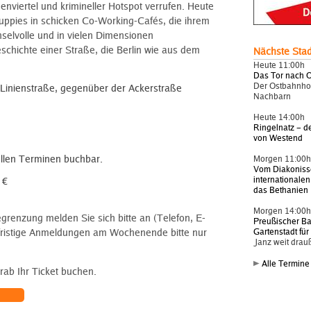
enviertel und krimineller Hotspot verrufen. Heute
 Yuppies in schicken Co-Working-Cafés, die ihrem
hselvolle und in vielen Dimensionen
chichte einer Straße, die Berlin wie aus dem
Nächste Sta
Heute 11:00h
Das Tor nach 
Der Ostbahnhof
Linienstraße, gegenüber der Ackerstraße
Nachbarn
Heute 14:00h
Ringelnatz – d
von Westend
ellen Terminen buchbar.
Morgen 11:00
Vom Diakonis
internationalen
 €
das Bethanien
Morgen 14:00
renzung melden Sie sich bitte an (Telefon, E-
Preußischer B
zfristige Anmeldungen am Wochenende bitte nur
Gartenstadt fü
Janz weit drau
Alle Termine
rab Ihr Ticket buchen.