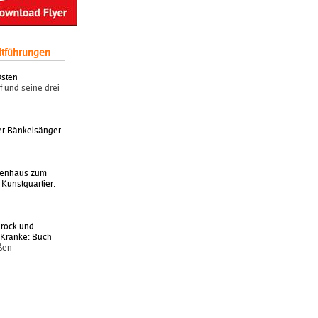
dtführungen
Osten
 und seine drei
er Bänkelsänger
h
senhaus zum
 Kunstquartier:
h
arock und
r Kranke: Buch
ßen