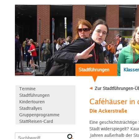
Stadtführungen
Klassen
Zur Stadtführungen-Üb
Termine
Stadtführungen
Caféhäuser in 
Kindertouren
Stadtrallyes
Die Ackerstraße
Gruppenprogramme
StattReisen-Card
Eine geschichtsträchtige 
Stadt widerspiegelt? Kau
Jahren außerhalb der St