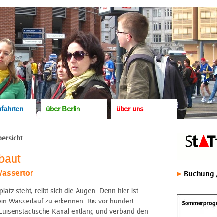
fahrten
über Berlin
über uns
ersicht
baut
Wassertor
Buchung /
tz steht, reibt sich die Augen. Denn hier ist
ein Wasserlauf zu erkennen. Bis vor hundert
 Luisenstädtische Kanal entlang und verband den