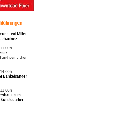
dtführungen
une und Milieu:
tephankiez
 11:00h
Osten
 und seine drei
 14:00h
er Bänkelsänger
 11:00h
senhaus zum
 Kunstquartier: