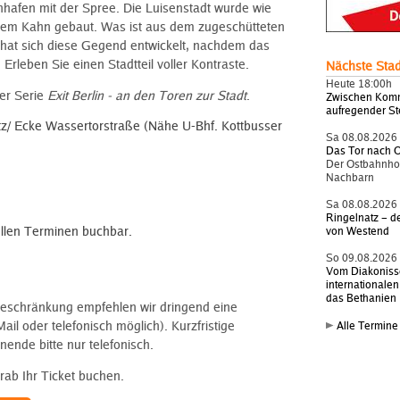
afen mit der Spree. Die Luisenstadt wurde wie
 dem Kahn gebaut. Was ist aus dem zugeschütteten
hat sich diese Gegend entwickelt, nachdem das
rleben Sie einen Stadtteil voller Kontraste.
Nächste Sta
Heute 18:00h
er Serie
Exit Berlin - an den Toren zur Stadt
.
Zwischen Komm
aufregender S
z/ Ecke Wassertorstraße (Nähe U-Bhf. Kottbusser
Sa 08.08.2026
Das Tor nach 
Der Ostbahnhof
Nachbarn
Sa 08.08.2026
Ringelnatz – d
ellen Terminen buchbar.
von Westend
So 09.08.2026
Vom Diakonis
internationalen
das Bethanien
eschränkung empfehlen wir dringend eine
il oder telefonisch möglich). Kurzfristige
Alle Termine
de bitte nur telefonisch.
rab Ihr Ticket buchen.