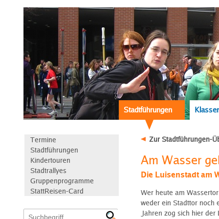
Stadtführungen
Klassen
Zur Stadtführungen-Üb
Termine
Stadtführungen
Am Wasser ge
Kindertouren
Stadtrallyes
Die Luisenstadt am 
Gruppenprogramme
StattReisen-Card
Wer heute am Wassertorpla
weder ein Stadttor noch 
Jahren zog sich hier der