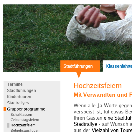
Stadtführungen
Klassenfahrt
Hochzeitsfeiern
Termine
Stadtführungen
Mit Verwandten und 
Kindertouren
Stadtrallyes
Wenn alle Ja-Worte gegebe
Gruppenprogramme
verspeist ist, tut etwas 
Schulklassen
Ihren Gästen
eine Stadtfü
Geburtstagsfeiern
Stadtrallye
- auf Wunsch a
Hochzeitsfeiern
aus der
Vielzahl von Tour
Betriebsausflüge